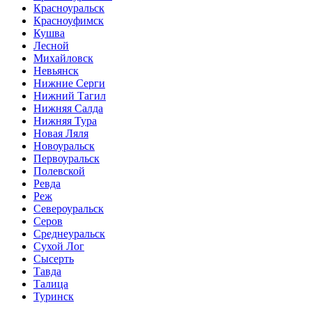
Красноуральск
Красноуфимск
Кушва
Лесной
Михайловск
Невьянск
Нижние Серги
Нижний Тагил
Нижняя Салда
Нижняя Тура
Новая Ляля
Новоуральск
Первоуральск
Полевской
Ревда
Реж
Североуральск
Серов
Среднеуральск
Сухой Лог
Сысерть
Тавда
Талица
Туринск