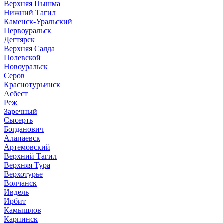
Верхняя Пышма
Нижний Тагил
Каменск-Уральский
Первоуральск
Дегтярск
Верхняя Салда
Полевской
Новоуральск
Серов
Краснотурьинск
Асбест
Реж
Заречный
Сысерть
Богданович
Алапаевск
Артемовский
Верхний Тагил
Верхняя Тура
Верхотурье
Волчанск
Ивдель
Ирбит
Камышлов
Карпинск