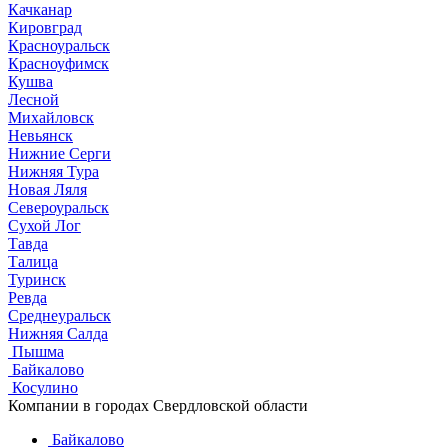
Качканар
Кировград
Красноуральск
Красноуфимск
Кушва
Лесной
Михайловск
Невьянск
Нижние Серги
Нижняя Тура
Новая Ляля
Североуральск
Сухой Лог
Тавда
Талица
Туринск
Ревда
Среднеуральск
Нижняя Салда
Пышма
Байкалово
Косулино
Компании в городах Свердловской области
Байкалово