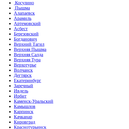
Косулино
Пышма
Алапаевск
Арамиль
Артемовский
Асбест
Березовский
Богданович
Верхний Тагил
Верхняя Пышма
Верхняя Салда
Верхняя Тура
Верхотурье
Волчанск
Дегтярск
Екатеринбург
Заречный
Ивдель
Ирбит
Каменск-Уральский
Камышлов
Карпинск
Качканар
Кировград
Краснотурьинск