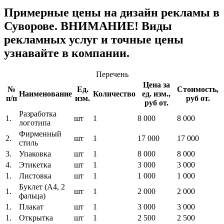
Примерные цены на дизайн рекламы в
Суворове. ВНИМАНИЕ! Виды
рекламных услуг и точные цены
узнавайте в компании.
Перечень
Цена за
№
Ед.
Стоимость,
Наименование
Количество
ед. изм.,
п/п
изм.
руб от.
руб от.
Разработка
1.
шт
1
8 000
8 000
логотипа
Фирменный
2.
шт
1
17 000
17 000
стиль
3.
Упаковка
шт
1
8 000
8 000
4.
Этикетка
шт
1
3 000
3 000
1.
Листовка
шт
1
1 000
1 000
Буклет (A4, 2
1.
шт
1
2 000
2 000
фальца)
1.
Плакат
шт
1
3 000
3 000
1.
Открытка
шт
1
2 500
2 500