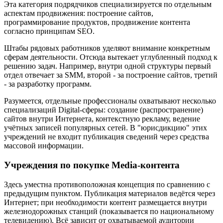
Эта категория подрядчиков специализируется по отдельным
аспектам продвижения: построение сайтов,
программирование продуктов, продвижение контента
согласно принципам SEO.
Штабы рядовых работников уделяют внимание конкретным
сферам деятельности. Отсюда вытекает углубленный подход к
решению задач. Например, внутри одной структуры первый
отдел отвечает за SMM, второй - за построение сайтов, третий
- за разработку программ.
Разумеется, отдельные профессионалы охватывают несколько
специализаций Digital-сферы: создание (распространение)
сайтов внутри Интернета, контекстную рекламу, ведение
учётных записей популярных сетей. В "юрисдикцию" этих
учреждений не входит публикация сведений через средства
массовой информации.
Учреждения по покупке Media-контента
Здесь уместна противоположная концепция по сравнению с
предыдущим пунктом. Публикация материалов ведётся через
Интернет; при необходимости контент размещается внутри
железнодорожных станций (показывается по национальному
телевидению). Всё зависит от охватываемой аудитории