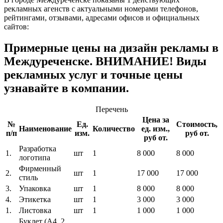
рекламных агенств с актуальными номерами телефонов,
рейтингами, отзывами, адресами офисов и официальных
сайтов:
Примерные цены на дизайн рекламы в
Междуреченске. ВНИМАНИЕ! Виды
рекламных услуг и точные цены
узнавайте в компании.
Перечень
Цена за
№
Ед.
Стоимость,
Наименование
Количество
ед. изм.,
п/п
изм.
руб от.
руб от.
Разработка
1.
шт
1
8 000
8 000
логотипа
Фирменный
2.
шт
1
17 000
17 000
стиль
3.
Упаковка
шт
1
8 000
8 000
4.
Этикетка
шт
1
3 000
3 000
1.
Листовка
шт
1
1 000
1 000
Буклет (A4, 2